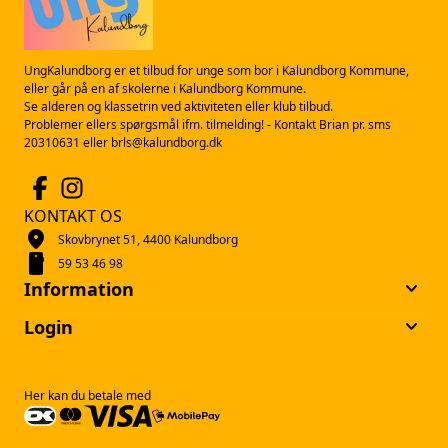
UngKalundborg er et tilbud for unge som bor i Kalundborg Kommune,
eller går på en af skolerne i Kalundborg Kommune.
Se alderen og klassetrin ved aktiviteten eller klub tilbud.
Problemer ellers spørgsmål ifm. tilmelding! - Kontakt Brian pr. sms
20310631 eller brls@kalundborg.dk
KONTAKT OS
location_on
Skovbrynet 51, 4400 Kalundborg
smartphone
59 53 46 98
keyboard_arrow_down
Information
keyboard_arrow_down
Login
Her kan du betale med