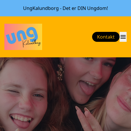
UngKalundborg - Det er DIN Ungdom!
menu
Kontakt