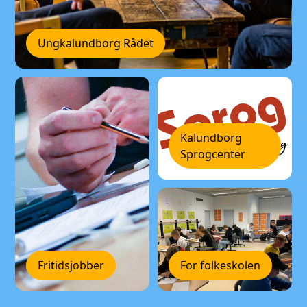
Ungkalundborg Rådet
Kalundborg
Sprogcenter
Fritidsjobber
For folkeskolen