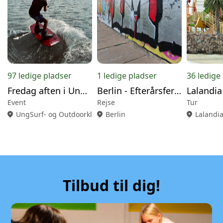
97 ledige pladser
1 ledige pladser
36 ledige
Fredag aften i UngSurf Klubben
Berlin - Efterårsferien 2026
Event
Rejse
Tur
location_on
UngSurf- og Outdoorklub
location_on
Berlin
location_on
Lalandi
Tilbud til dig!