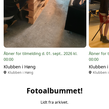
Åbner for tilmelding d. 01. sept.. 2026 kl.
Åbner for t
00:00
00:00
Klubben i Høng
Klubben i
location_on
Klubben i Høng
location_on
Klubben 
Fotoalbummet!
Lidt fra arkivet.