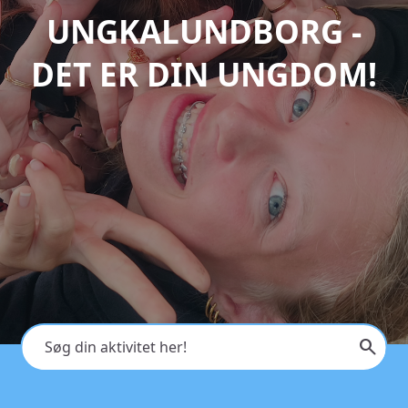
UNGKALUNDBORG -
DET ER DIN UNGDOM!
search