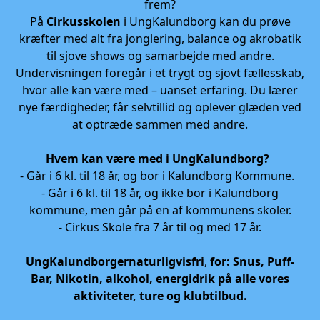
frem?
På
Cirkusskolen
i UngKalundborg kan du prøve
kræfter med alt fra jonglering, balance og akrobatik
til sjove shows og samarbejde med andre.
Undervisningen foregår i et trygt og sjovt fællesskab,
hvor alle kan være med – uanset erfaring. Du lærer
nye færdigheder, får selvtillid og oplever glæden ved
at optræde sammen med andre.
Hvem kan være med i UngKalundborg?
- Går i 6 kl. til 18 år, og bor i Kalundborg Kommune.
- Går i 6 kl. til 18 år, og ikke bor i Kalundborg
kommune, men går på en af kommunens skoler.
- Cirkus Skole fra 7 år til og med 17 år.
UngKalundborg
er
naturligvis
fri
,
for: Snus, Puff-
Bar, Nikotin, alkohol, energidrik på alle vores
aktiviteter, ture og klubtilbud.