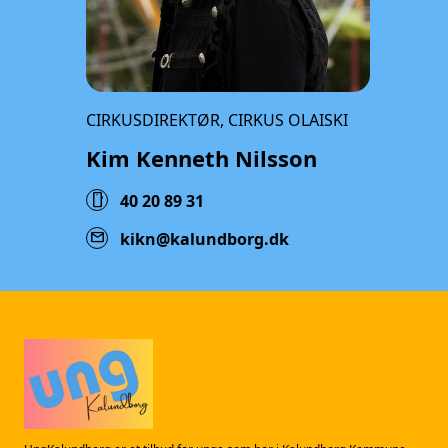
CIRKUSDIREKTØR, CIRKUS OLAISKI
Kim Kenneth Nilsson
smartphone
40 20 89 31
mail
kikn@kalundborg.dk