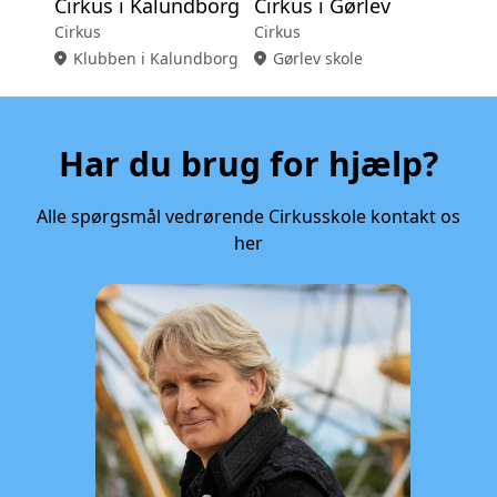
Cirkus i Kalundborg
Cirkus i Gørlev
Cirkus
Cirkus
location_on
Klubben i Kalundborg
location_on
Gørlev skole
Har du brug for hjælp?
Alle spørgsmål vedrørende Cirkusskole kontakt os
her